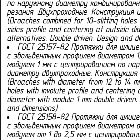
по наружному диаметру комбинированн
резания. Двухпроходные. Конструкция и
(Broaches combined for 10-slitting holes 
sides profile and centering at outside di
alternatives. Double driven. Design and d
ГОСТ 25157-82 Протяжки для шлице
с эвольвентным профилем диаметром 12
модулем 1 мм с центрированием по на
диаметру двухпроходные. Конструкция
(Broaches with diameter from 12 to 14 mm
holes with involute profile and centering 
diameter with module 1 mm double driven.
and dimensions)
ГОСТ 25158-82 Протяжки для шлице
с эвольвентным профилем диаметром о
модулем от 1 до 2,5 мм с центрирован