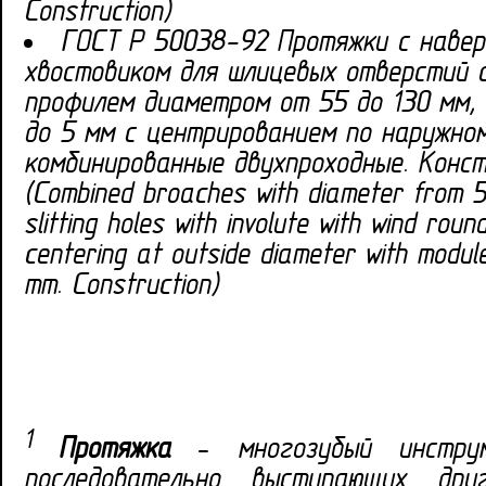
Construction)
ГОСТ Р 50038-92 Протяжки с наве
хвостовиком для шлицевых отверстий 
профилем диаметром от 55 до 130 мм,
до 5 мм с центрированием по наружно
комбинированные двухпроходные. Конст
(Combined broaches with diameter from 
slitting holes with involute with wind roun
centering at outside diameter with modul
mm. Construction)
1
Протяжка
– многозубый инстру
последовательно выступающих др