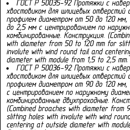
ГОСТ Р 50035-92 Протяжки с наве
хвостовиком для шлицевых отверстий 
профилем диаметром от 50 до 120 мм, 
до 2,5 мм с центрированием по наруж
комбинированные. Конструкция. (Combin
with diameter from 50 to 120 mm for slitt
involute with wind round tail and centerin
diameter with module from 1,5 to 2,5 mm.
ГОСТ Р 50036-92 Протяжки с наве
хвостовиком для шлицевых отверстий 
профилем диаметром от 90 до 120 мм, 
с центрированием по наружному диаме
комбинированные двухпроходные. Конст
(Combined broaches with diameter from 
slitting holes with involute with wind roun
centering at outside diameter with modul