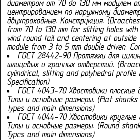
диаметром от 70 до 130 мм модулем от
центрированием по наружному диамет
двухпроходные. Конструкция. (Broaches 
from 70 to 130 mm for slitting holes with 
wind round tail and centering at outside 
module from 3 to 5 mm double driven. Con
ГОСТ 28442-90 Протяжки для цилин
шлицевых и гранных отверстий. (Broac
cylindrical, slitting and polyhedral profile 
Specification)
ГОСТ 4043-70 Хвостовики плоские д
Типы и основные размеры. (Flat shanks 
Types and main dimensions)
ГОСТ 4044-70 Хвостовики круглые 
Типы и основные размеры. (Round shank
Types and main dimensions)